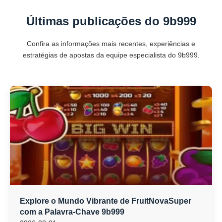
Últimas publicações do 9b999
Confira as informações mais recentes, experiências e
estratégias de apostas da equipe especialista do 9b999.
Explore o Mundo Vibrante de FruitNovaSuper
com a Palavra-Chave 9b999