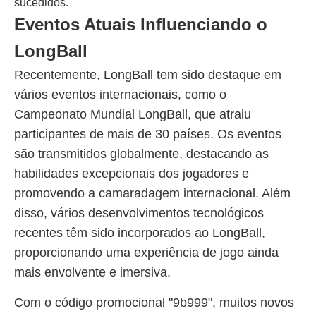
sucedidos.
Eventos Atuais Influenciando o
LongBall
Recentemente, LongBall tem sido destaque em
vários eventos internacionais, como o
Campeonato Mundial LongBall, que atraiu
participantes de mais de 30 países. Os eventos
são transmitidos globalmente, destacando as
habilidades excepcionais dos jogadores e
promovendo a camaradagem internacional. Além
disso, vários desenvolvimentos tecnológicos
recentes têm sido incorporados ao LongBall,
proporcionando uma experiência de jogo ainda
mais envolvente e imersiva.
Com o código promocional "9b999", muitos novos