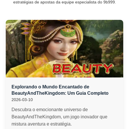
estratégias de apostas da equipe especialista do 9b999.
Explorando o Mundo Encantado de
BeautyAndTheKingdom: Um Guia Completo
2026-03-10
Descubra o emocionante universo de
BeautyAndTheKingdom, um jogo inovador que
mistura aventura e estratégia.