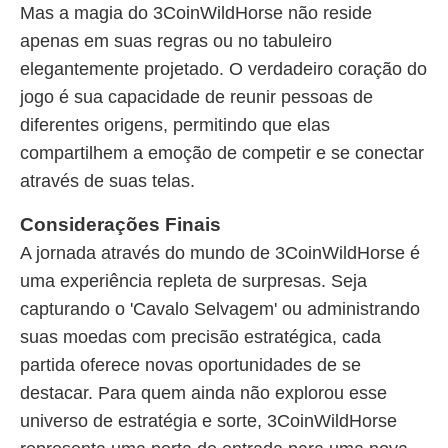
Mas a magia do 3CoinWildHorse não reside
apenas em suas regras ou no tabuleiro
elegantemente projetado. O verdadeiro coração do
jogo é sua capacidade de reunir pessoas de
diferentes origens, permitindo que elas
compartilhem a emoção de competir e se conectar
através de suas telas.
Considerações Finais
A jornada através do mundo de 3CoinWildHorse é
uma experiência repleta de surpresas. Seja
capturando o 'Cavalo Selvagem' ou administrando
suas moedas com precisão estratégica, cada
partida oferece novas oportunidades de se
destacar. Para quem ainda não explorou esse
universo de estratégia e sorte, 3CoinWildHorse