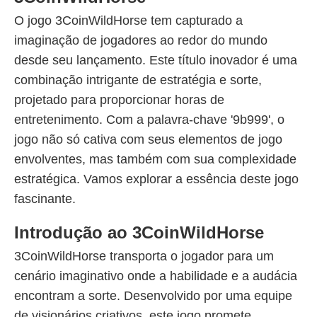
O jogo 3CoinWildHorse tem capturado a
imaginação de jogadores ao redor do mundo
desde seu lançamento. Este título inovador é uma
combinação intrigante de estratégia e sorte,
projetado para proporcionar horas de
entretenimento. Com a palavra-chave '9b999', o
jogo não só cativa com seus elementos de jogo
envolventes, mas também com sua complexidade
estratégica. Vamos explorar a essência deste jogo
fascinante.
Introdução ao 3CoinWildHorse
3CoinWildHorse transporta o jogador para um
cenário imaginativo onde a habilidade e a audácia
encontram a sorte. Desenvolvido por uma equipe
de visionários criativos, este jogo promete