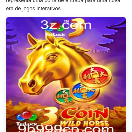
representa uma porta de entrada para uma nova
era de jogos interativos.