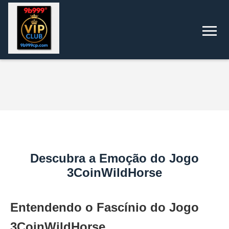
Descubra a Emoção do Jogo
3CoinWildHorse
Entendendo o Fascínio do Jogo
3CoinWildHorse