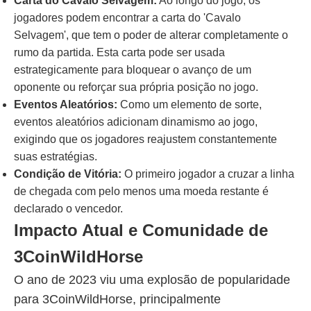
Carta do Cavalo Selvagem:
Ao longo do jogo, os
jogadores podem encontrar a carta do 'Cavalo
Selvagem', que tem o poder de alterar completamente o
rumo da partida. Esta carta pode ser usada
estrategicamente para bloquear o avanço de um
oponente ou reforçar sua própria posição no jogo.
Eventos Aleatórios:
Como um elemento de sorte,
eventos aleatórios adicionam dinamismo ao jogo,
exigindo que os jogadores reajustem constantemente
suas estratégias.
Condição de Vitória:
O primeiro jogador a cruzar a linha
de chegada com pelo menos uma moeda restante é
declarado o vencedor.
Impacto Atual e Comunidade de
3CoinWildHorse
O ano de 2023 viu uma explosão de popularidade
para 3CoinWildHorse, principalmente