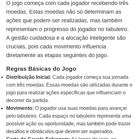
O jogo começa com cada jogador recebendo três
moedas. Estas moedas não só determinam as
ações que podem ser realizadas, mas também
representam o progresso do jogador no tabuleiro.
A gestão cuidadosa e a alocação inteligente são
cruciais, pois cada movimento influencia
diretamente as etapas seguintes do jogo.
Regras Básicas do Jogo
Distribuição Inicial:
Cada jogador começa sua jornada
com três moedas. Essas moedas são utilizadas durante o
jogo para realizar ações específicas que influenciam o
decorrer da partida.
Movimento:
O jogador usa suas moedas para avançar
pelo tabuleiro. Cada espaço no tabuleiro representa uma
possível ação ou oportunidade, mas também pode trazer
desafios e obstáculos que devem ser superados.