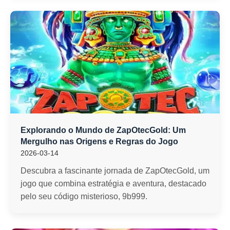
Explorando o Mundo de ZapOtecGold: Um
Mergulho nas Origens e Regras do Jogo
2026-03-14
Descubra a fascinante jornada de ZapOtecGold, um
jogo que combina estratégia e aventura, destacado
pelo seu código misterioso, 9b999.