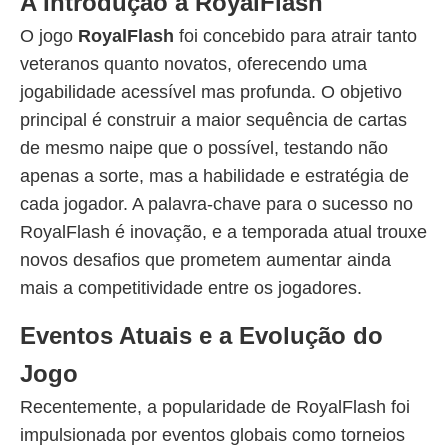
A Introdução a RoyalFlash
O jogo
RoyalFlash
foi concebido para atrair tanto
veteranos quanto novatos, oferecendo uma
jogabilidade acessível mas profunda. O objetivo
principal é construir a maior sequência de cartas
de mesmo naipe que o possível, testando não
apenas a sorte, mas a habilidade e estratégia de
cada jogador. A palavra-chave para o sucesso no
RoyalFlash é inovação, e a temporada atual trouxe
novos desafios que prometem aumentar ainda
mais a competitividade entre os jogadores.
Eventos Atuais e a Evolução do
Jogo
Recentemente, a popularidade de RoyalFlash foi
impulsionada por eventos globais como torneios