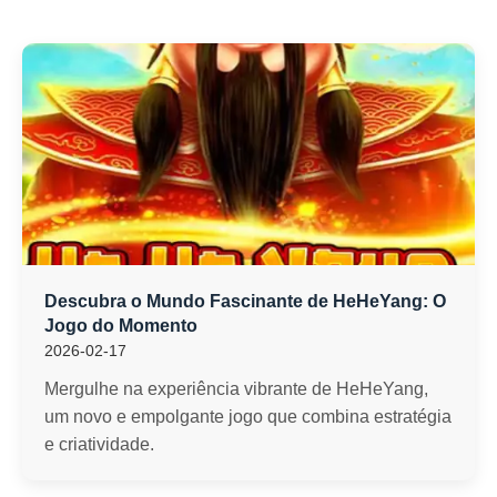
Descubra o Mundo Fascinante de HeHeYang: O
Jogo do Momento
2026-02-17
Mergulhe na experiência vibrante de HeHeYang,
um novo e empolgante jogo que combina estratégia
e criatividade.