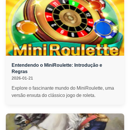
Entendendo o MiniRoulette: Introdução e
Regras
2026-01-21
Explore o fascinante mundo do MiniRoulette, uma
versão enxuta do clássico jogo de roleta.