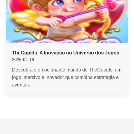
TheCupids: A Inovação no Universo dos Jogos
2026-04-18
Descubra o emocionante mundo de TheCupids, um
jogo imersivo e inovador que combina estratégia e
aventura.