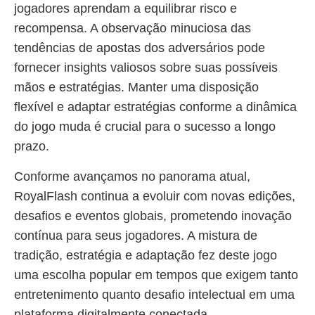
jogadores aprendam a equilibrar risco e
recompensa. A observação minuciosa das
tendências de apostas dos adversários pode
fornecer insights valiosos sobre suas possíveis
mãos e estratégias. Manter uma disposição
flexível e adaptar estratégias conforme a dinâmica
do jogo muda é crucial para o sucesso a longo
prazo.
Conforme avançamos no panorama atual,
RoyalFlash continua a evoluir com novas edições,
desafios e eventos globais, prometendo inovação
contínua para seus jogadores. A mistura de
tradição, estratégia e adaptação fez deste jogo
uma escolha popular em tempos que exigem tanto
entretenimento quanto desafio intelectual em uma
plataforma digitalmente conectada.