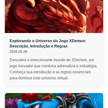
Explorando o Universo do Jogo XDemon:
Descrição, Introdução e Regras
2026-05-06
Descubra o emocionante mundo de XDemon, um
jogo inovador que combina adrenalina e estratégia.
Conheça sua introdução e as regras essenciais
para dominar este universo virtual.