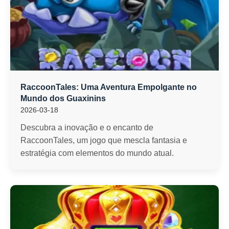
RaccoonTales: Uma Aventura Empolgante no
Mundo dos Guaxinins
2026-03-18
Descubra a inovação e o encanto de
RaccoonTales, um jogo que mescla fantasia e
estratégia com elementos do mundo atual.