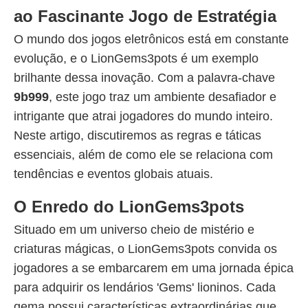
ao Fascinante Jogo de Estratégia
O mundo dos jogos eletrônicos está em constante
evolução, e o LionGems3pots é um exemplo
brilhante dessa inovação. Com a palavra-chave
9b999
, este jogo traz um ambiente desafiador e
intrigante que atrai jogadores do mundo inteiro.
Neste artigo, discutiremos as regras e táticas
essenciais, além de como ele se relaciona com
tendências e eventos globais atuais.
O Enredo do LionGems3pots
Situado em um universo cheio de mistério e
criaturas mágicas, o LionGems3pots convida os
jogadores a se embarcarem em uma jornada épica
para adquirir os lendários 'Gems' lioninos. Cada
gema possui características extraordinárias que