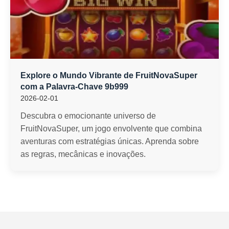
Explore o Mundo Vibrante de FruitNovaSuper
com a Palavra-Chave 9b999
2026-02-01
Descubra o emocionante universo de
FruitNovaSuper, um jogo envolvente que combina
aventuras com estratégias únicas. Aprenda sobre
as regras, mecânicas e inovações.