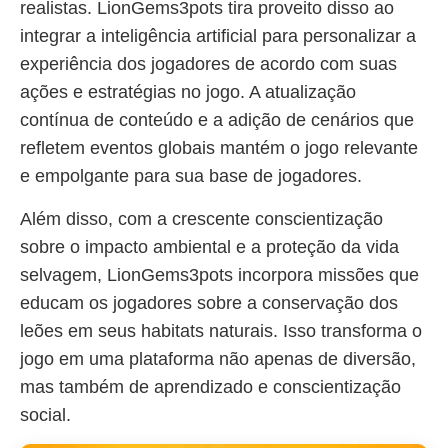
realistas. LionGems3pots tira proveito disso ao
integrar a inteligência artificial para personalizar a
experiência dos jogadores de acordo com suas
ações e estratégias no jogo. A atualização
contínua de conteúdo e a adição de cenários que
refletem eventos globais mantém o jogo relevante
e empolgante para sua base de jogadores.
Além disso, com a crescente conscientização
sobre o impacto ambiental e a proteção da vida
selvagem, LionGems3pots incorpora missões que
educam os jogadores sobre a conservação dos
leões em seus habitats naturais. Isso transforma o
jogo em uma plataforma não apenas de diversão,
mas também de aprendizado e conscientização
social.