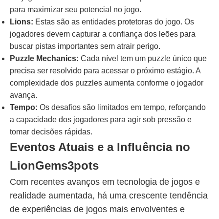
para maximizar seu potencial no jogo.
Lions:
Estas são as entidades protetoras do jogo. Os
jogadores devem capturar a confiança dos leões para
buscar pistas importantes sem atrair perigo.
Puzzle Mechanics:
Cada nível tem um puzzle único que
precisa ser resolvido para acessar o próximo estágio. A
complexidade dos puzzles aumenta conforme o jogador
avança.
Tempo:
Os desafios são limitados em tempo, reforçando
a capacidade dos jogadores para agir sob pressão e
tomar decisões rápidas.
Eventos Atuais e a Influência no
LionGems3pots
Com recentes avanços em tecnologia de jogos e
realidade aumentada, há uma crescente tendência
de experiências de jogos mais envolventes e