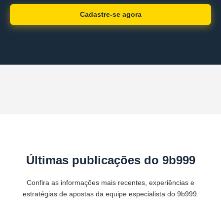
Cadastre-se agora
Últimas publicações do 9b999
Confira as informações mais recentes, experiências e
estratégias de apostas da equipe especialista do 9b999.