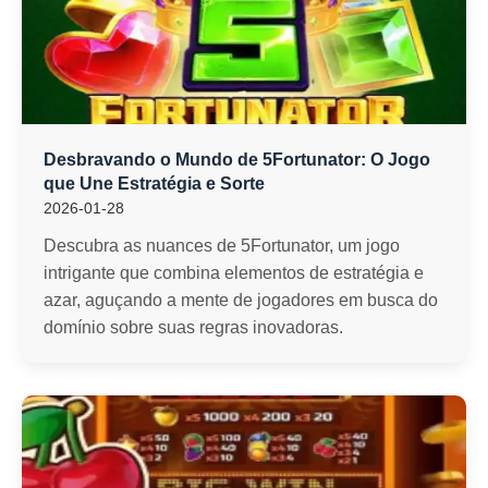
Desbravando o Mundo de 5Fortunator: O Jogo
que Une Estratégia e Sorte
2026-01-28
Descubra as nuances de 5Fortunator, um jogo
intrigante que combina elementos de estratégia e
azar, aguçando a mente de jogadores em busca do
domínio sobre suas regras inovadoras.