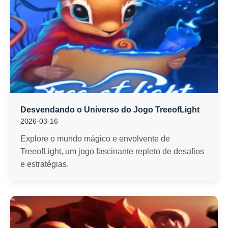
Desvendando o Universo do Jogo TreeofLight
2026-03-16
Explore o mundo mágico e envolvente de
TreeofLight, um jogo fascinante repleto de desafios
e estratégias.