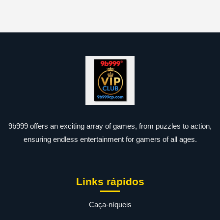
9b999 offers an exciting array of games, from puzzles to action,
ensuring endless entertainment for gamers of all ages.
Links rápidos
Caça-níqueis