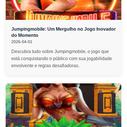
Jumpingmobile: Um Mergulho no Jogo Inovador
do Momento
2026-04-01
Descubra tudo sobre Jumpingmobile, o jogo que
está conquistando o público com sua jogabilidade
envolvente e regras desafiadoras.