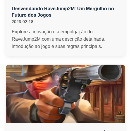
Desvendando RaveJump2M: Um Mergulho no
Futuro dos Jogos
2026-02-18
Explore a inovação e a empolgação do
RaveJump2M com uma descrição detalhada,
introdução ao jogo e suas regras principais.