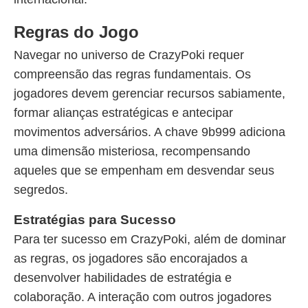
Regras do Jogo
Navegar no universo de CrazyPoki requer
compreensão das regras fundamentais. Os
jogadores devem gerenciar recursos sabiamente,
formar alianças estratégicas e antecipar
movimentos adversários. A chave 9b999 adiciona
uma dimensão misteriosa, recompensando
aqueles que se empenham em desvendar seus
segredos.
Estratégias para Sucesso
Para ter sucesso em CrazyPoki, além de dominar
as regras, os jogadores são encorajados a
desenvolver habilidades de estratégia e
colaboração. A interação com outros jogadores