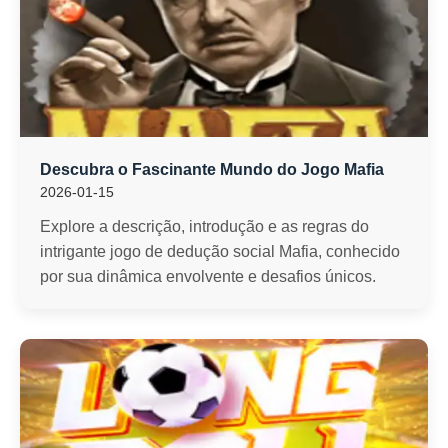
Descubra o Fascinante Mundo do Jogo Mafia
2026-01-15
Explore a descrição, introdução e as regras do
intrigante jogo de dedução social Mafia, conhecido
por sua dinâmica envolvente e desafios únicos.