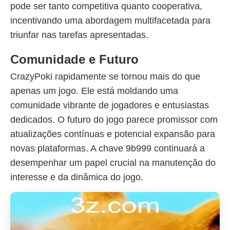
pode ser tanto competitiva quanto cooperativa,
incentivando uma abordagem multifacetada para
triunfar nas tarefas apresentadas.
Comunidade e Futuro
CrazyPoki rapidamente se tornou mais do que
apenas um jogo. Ele está moldando uma
comunidade vibrante de jogadores e entusiastas
dedicados. O futuro do jogo parece promissor com
atualizações contínuas e potencial expansão para
novas plataformas. A chave 9b999 continuará a
desempenhar um papel crucial na manutenção do
interesse e da dinâmica do jogo.