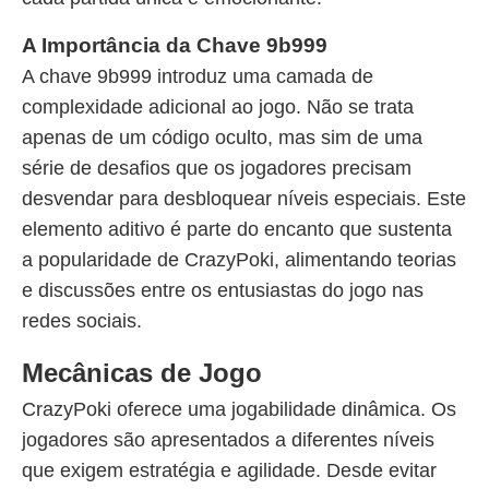
A Importância da Chave 9b999
A chave 9b999 introduz uma camada de
complexidade adicional ao jogo. Não se trata
apenas de um código oculto, mas sim de uma
série de desafios que os jogadores precisam
desvendar para desbloquear níveis especiais. Este
elemento aditivo é parte do encanto que sustenta
a popularidade de CrazyPoki, alimentando teorias
e discussões entre os entusiastas do jogo nas
redes sociais.
Mecânicas de Jogo
CrazyPoki oferece uma jogabilidade dinâmica. Os
jogadores são apresentados a diferentes níveis
que exigem estratégia e agilidade. Desde evitar