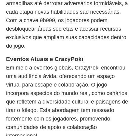
armadilhas até derrotar adversários formidáveis, a
cada etapa novas habilidades são necessárias.
Com a chave 9b999, os jogadores podem
desbloquear áreas secretas e acessar recursos
exclusivos que ampliam suas capacidades dentro
do jogo.
Eventos Atuais e CrazyPoki
Em meio a eventos globais, CrazyPoki encontrou
uma audiência ávida, oferecendo um espaço
virtual para escape e colaboração. O jogo
incorpora aspectos do mundo real, como cenários
que refletem a diversidade cultural e paisagens de
tirar o fôlego. Esta abordagem tem ressoado
fortemente com os jogadores, promovendo
comunidades de apoio e colaboração
internacional.