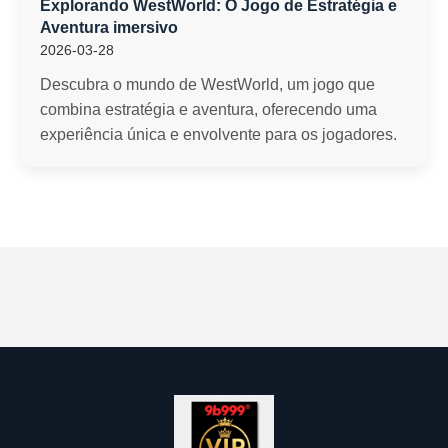
Explorando WestWorld: O Jogo de Estratégia e
Aventura imersivo
2026-03-28
Descubra o mundo de WestWorld, um jogo que
combina estratégia e aventura, oferecendo uma
experiência única e envolvente para os jogadores.