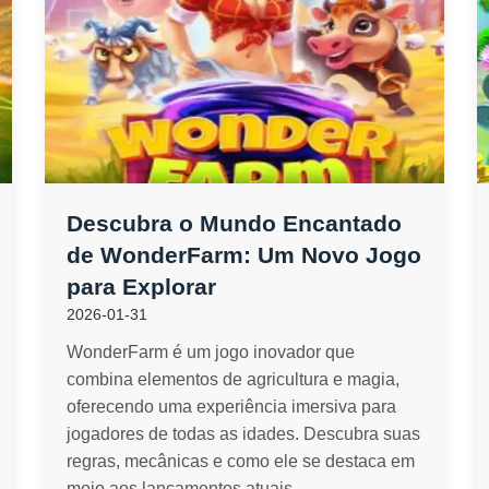
Descubra o Mundo Encantado
de WonderFarm: Um Novo Jogo
para Explorar
2026-01-31
WonderFarm é um jogo inovador que
combina elementos de agricultura e magia,
oferecendo uma experiência imersiva para
jogadores de todas as idades. Descubra suas
regras, mecânicas e como ele se destaca em
meio aos lançamentos atuais.