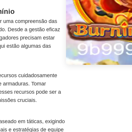
mínio
er uma compreensão das
do. Desde a gestão eficaz
ogadores precisam estar
Aqui estão algumas das
:
recursos cuidadosamente
 e armaduras. Tomar
esses recursos pode ser a
issões cruciais.
seado em táticas, exigindo
ais e estratégias de equipe