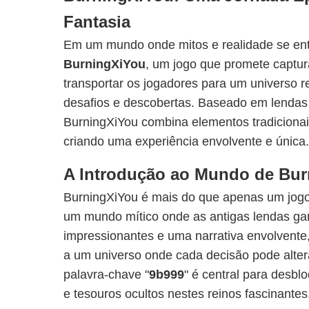
Fantasia
Em um mundo onde mitos e realidade se ent
BurningXiYou
, um jogo que promete captur
transportar os jogadores para um universo r
desafios e descobertas. Baseado em lendas 
BurningXiYou combina elementos tradiciona
criando uma experiência envolvente e única.
A Introdução ao Mundo de Bu
BurningXiYou é mais do que apenas um jogo
um mundo mítico onde as antigas lendas ga
impressionantes e uma narrativa envolvente
a um universo onde cada decisão pode alterar
palavra-chave "
9b999
" é central para desb
e tesouros ocultos nestes reinos fascinantes