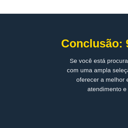
Conclusão: 9
Se você está procura
com uma ampla seleçã
oferecer a melhor 
atendimento e 