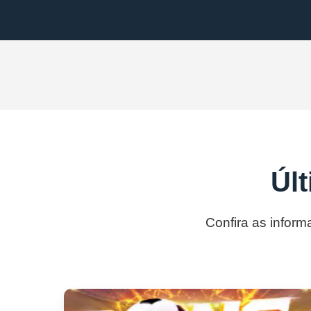
Úl
Confira as inform