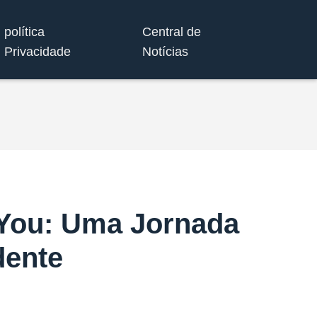
política
Central de
Privacidade
Notícias
iYou: Uma Jornada
dente