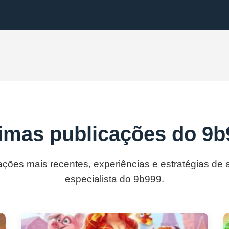
timas publicações do 9b
ações mais recentes, experiências e estratégias de
especialista do 9b999.