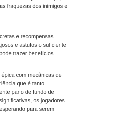
as fraquezas dos inimigos e
.
ecretas e recompensas
osos e astutos o suficiente
pode trazer benefícios
a épica com mecânicas de
riência que é tanto
ente pano de fundo de
ignificativas, os jogadores
s esperando para serem